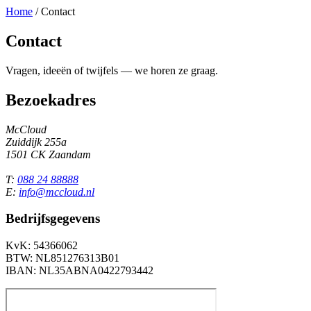
Home
/
Contact
Contact
Vragen, ideeën of twijfels — we horen ze graag.
Bezoekadres
McCloud
Zuiddijk 255a
1501 CK Zaandam
T:
088 24 88888
E:
info@mccloud.nl
Bedrijfsgegevens
KvK: 54366062
BTW: NL851276313B01
IBAN: NL35ABNA0422793442