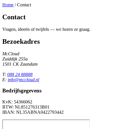
Home
/
Contact
Contact
Vragen, ideeën of twijfels — we horen ze graag.
Bezoekadres
McCloud
Zuiddijk 255a
1501 CK Zaandam
T:
088 24 88888
E:
info@mccloud.nl
Bedrijfsgegevens
KvK: 54366062
BTW: NL851276313B01
IBAN: NL35ABNA0422793442